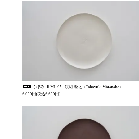
くぼみ 皿 ML 05 - 渡辺 隆之（Takayuki Watanabe）
6,000円(税込6,600円)