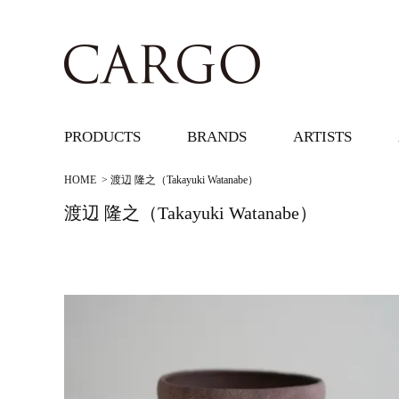
PRODUCTS
BRANDS
ARTISTS
HOME
>
渡辺 隆之（Takayuki Watanabe）
渡辺 隆之（Takayuki Watanabe）