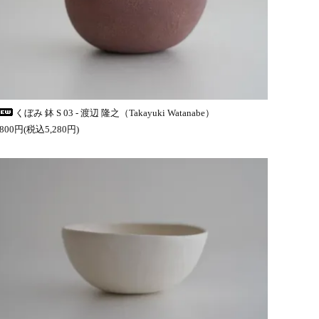
くぼみ 鉢 S 03 - 渡辺 隆之（Takayuki Watanabe）
,800円(税込5,280円)