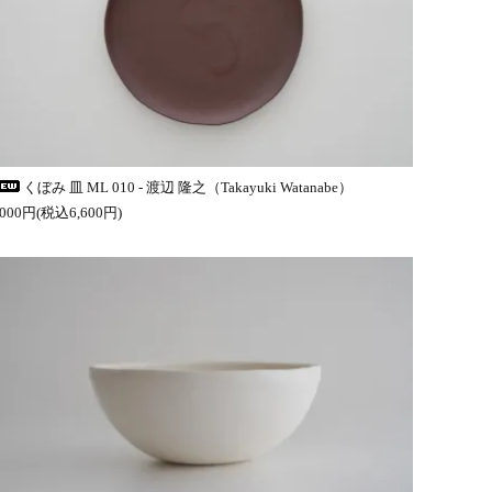
くぼみ 皿 ML 010 - 渡辺 隆之（Takayuki Watanabe）
,000円(税込6,600円)