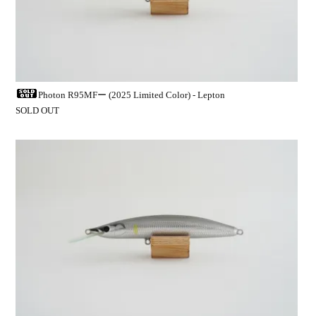
Photon R95MFー (2025 Limited Color) - Lepton
SOLD OUT