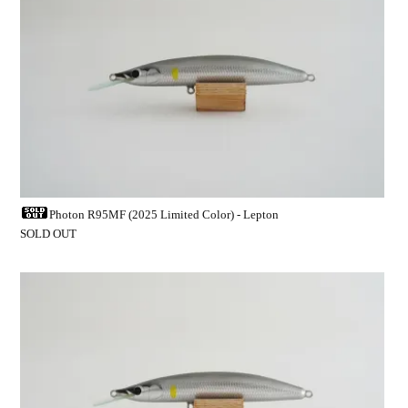
Photon R95MF (2025 Limited Color) - Lepton
SOLD OUT