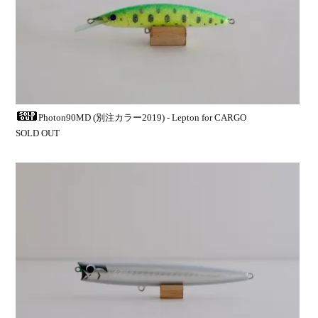
Photon90MD (別注カラー2019) - Lepton for CARGO
SOLD OUT