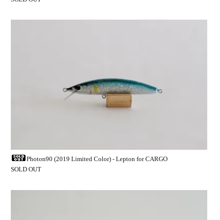
Photon90 (2019 Limited Color) - Lepton for CARGO
SOLD OUT