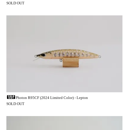
SOLD OUT
Photon R95CF (2024 Limited Color) - Lepton
SOLD OUT