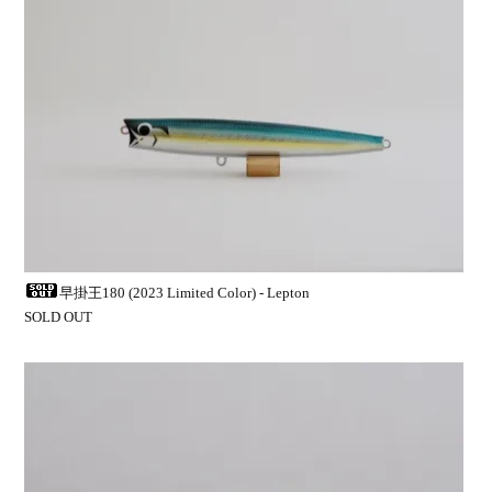
早掛王180 (2023 Limited Color) - Lepton
SOLD OUT