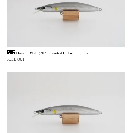
Photon R95C (2025 Limited Color) - Lepton
SOLD OUT