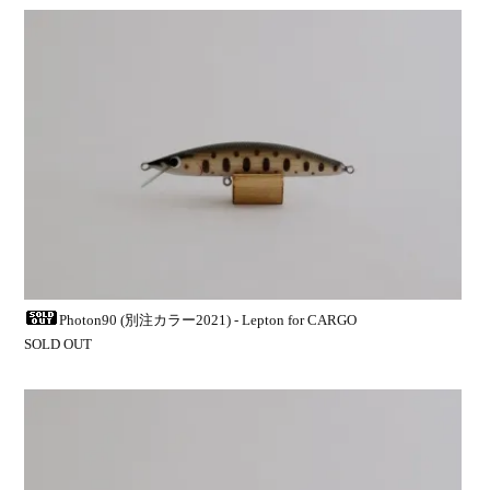
Photon90 (別注カラー2021) - Lepton for CARGO
SOLD OUT