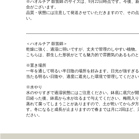
※ハオルチア 鼓笛錦 のサイズは、9月22日時点です。今後
合がございます。
品質・状態には注意して発送させていただきますので、その点
い。
-------------------------------------------------------------------------------------------
＜ハオルチア 鼓笛錦＞
乾燥に強く、過湿に弱いですが、丈夫で管理のしやすい植物。
こちらは、群生した形状がとても魅力的で雰囲気のあるものと
※置き場所
一年を通して明るい半日陰の場所を好みます。日光が強すぎる
当たる明るい日陰や、適度に遮光した環境で管理してください
※水やり
水のやりすぎで過湿状態にはご注意ください。鉢底に底穴が開
日経った後、鉢底から水が出るまで与えてください。梅雨入り
蒸れて腐ってしまうことがありますので、土が乾いてから夕方
す。冬になると成長が止まりますので春までは月に2回ほど、
ださい。