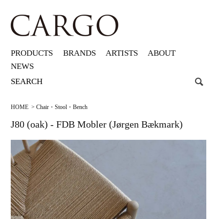
PRODUCTS
BRANDS
ARTISTS
ABOUT
NEWS
HOME
>
Chair・Stool・Bench
J80 (oak) - FDB Mobler (Jørgen Bækmark)