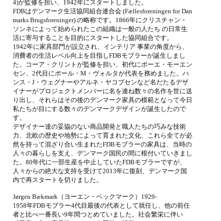
4)が監修を担い、1942年にスタートしました。
FDBはデンマーク生活協同組合連合会 (Fællesforeningen for Dan
marks Brugsforeninger) の略称です。1866年にクリスチャン・
ソンネによって始められたこの組織は一般の人たち の日常生
活に寄与することを目的にスタートした協同組合です。
1942年に家具部門が設立され、インテリア 事業の角度から、
消費者の生活レベル向上を目指しFDBモブラーが誕生しまし
た。コーア・クリントが監修を担い、初代にボーエ・モーエン
セン、2代目にポール・M・ヴォルタが代表を務めました。ハ
ンス・J・ウェグナーやアルネ・ヤコブセンなど名だたるデザ
イナーがプロジェクトメンバーに名を連ね数々の名作を世に送
り出し、それらはその後のデンマーク家具の模範となって今日
私たちが目にする数々のデンマークデザインが誕生したので
す。
デザイナー達の妥協のない商品開発と職人たちの巧みな技術
力、北欧の歴史や地勢によって育まれた文化、これら全てが必
然を持って混ざり合い生まれたFDBモブラーの家具は、当時の
人々の暮らしを支え、デンマーク国⺠の間に根付いていきまし
た。80年代に一部生産を中止していたFDBモブラーですが、
人々からの絶大な支持を受けて2013年に復刻、デンマーク国
内で再スタートを切りました。
Jørgen Bækmark（ヨーエン・ベックマーク）1929-
1958年FDBモブラー4代目最後の代表として就任し、他の前任
者と比べ一番長い9年間つとめていました。社会繁栄に伴い