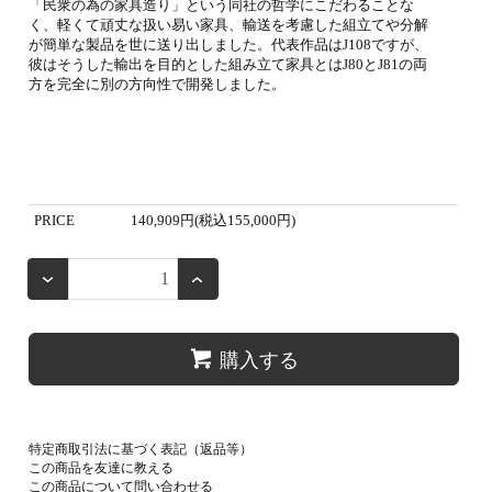
「民衆の為の家具造り」という同社の哲学にこだわることな
く、軽くて頑丈な扱い易い家具、輸送を考慮した組立てや分解
が簡単な製品を世に送り出しました。代表作品はJ108ですが、
彼はそうした輸出を目的とした組み立て家具とはJ80とJ81の両
方を完全に別の方向性で開発しました。
PRICE
140,909円(税込155,000円)
購入する
特定商取引法に基づく表記（返品等）
この商品を友達に教える
この商品について問い合わせる