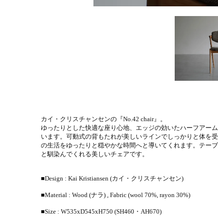
カイ・クリスチャンセンの『No.42 chair』。
ゆったりとした快適な座り心地、エッジの効いたハーフアーム
います。可動式の背もたれが美しいラインでしっかりと体を受
の生活をゆったりと穏やかな時間へと導いてくれます。テーブ
と馴染んでくれる美しいチェアです。
■Design : Kai Kristiansen (カイ・クリスチャンセン)
■Material : Wood (ナラ) , Fabric (wool 70%, rayon 30%)
■Size : W535xD545xH750 (SH460・AH670)