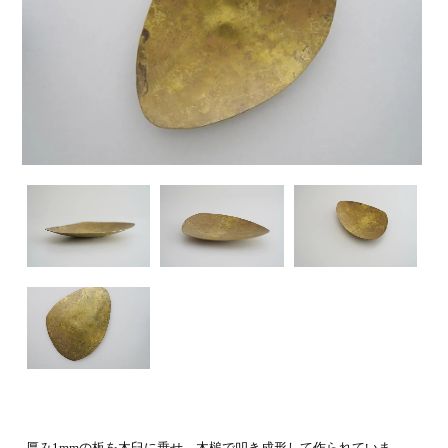
厚み1mmの板を木臼に乗せ、木槌で叩き成形して作られていま