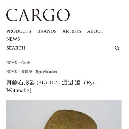
PRODUCTS
BRANDS
ARTISTS
ABOUT
NEWS
HOME
>
Goods
HOME
>
渡辺 遼（Ryo Watanabe）
真鍮石形器 (3L) 012 - 渡辺 遼（Ryo
Watanabe）