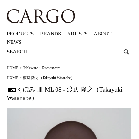
PRODUCTS
BRANDS
ARTISTS
ABOUT
NEWS
HOME
>
Tableware・Kitchenware
HOME
>
渡辺 隆之（Takayuki Watanabe）
くぼみ 皿 ML 08 - 渡辺 隆之（Takayuki
Watanabe）