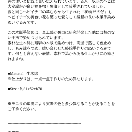
神の使いと伝説で言い伝えられています。古来、双頭のヘビは
大変縁起が良い福を招く象徴として珍重されていました。
親と同じヘビイチゴの草むらから生まれた『双頭 巳の仔』も
ヘビイチゴの黄色い花を纏った愛らしく縁起の良い木版手染め
ぬいぐるみです。
この木版手染めは、真工藝が独自に研究開発した他には類のな
い手法で染めつけられています。
素朴な生木綿に飛騨の木版で染めつけ、高温で蒸して色止め
し、もみ殻をつめ、縫い合わせた終始手作りのぬいぐるみで
す。何とも言えない表情、素朴で温かみある仕上がりに心癒さ
れますね。
■Material : 生木綿
※仕上がりは、一点一点手作りのため異なります。
■Size : 約81x52xh70
※モニタの環境により実際の色と多少異なることがあることを
ご了承ください。
-------------------------------------------------------------------------------------------
--------------------------------------------------------------