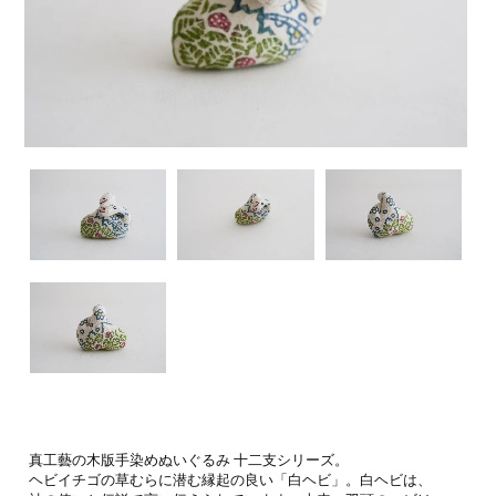
真工藝の木版手染めぬいぐるみ 十二支シリーズ。
ヘビイチゴの草むらに潜む縁起の良い「白ヘビ」。白ヘビは、