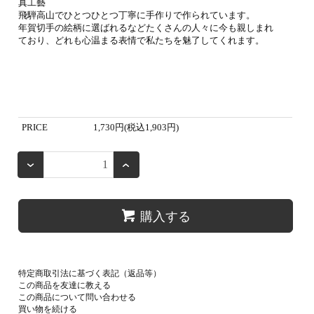
真工藝
飛騨高山でひとつひとつ丁寧に手作りで作られています。
年賀切手の絵柄に選ばれるなどたくさんの人々に今も親しまれ
ており、どれも心温まる表情で私たちを魅了してくれます。
PRICE
1,730円(税込1,903円)
購入する
特定商取引法に基づく表記（返品等）
この商品を友達に教える
この商品について問い合わせる
買い物を続ける