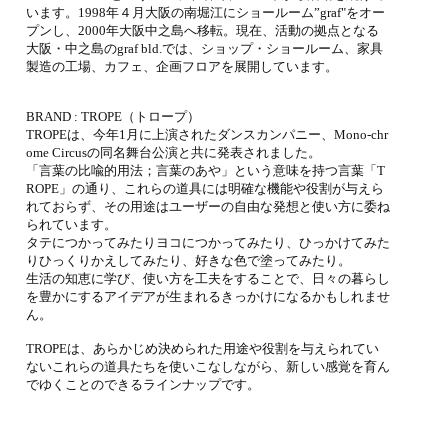
います。1998年４月大阪の南堀江にショールーム”graf"をオー
プンし、2000年大阪中之島へ移転。現在、活動の拠点となる
大阪・中之島のgraf bld.では、ショップ・ショールーム、家具
製造の工場、カフェ、企画フロアを展開しています。
BRAND : TROPE（トロープ）
TROPEは、今年1月に上演されたダンスカンパニー、Mono-chr
ome Circusの同名舞台公演と共に発表されました。
「言葉の比喩的用法；言葉のあや」という意味を持つ言葉「T
ROPE」の通り、これらの道具には明確な機能や役割が与えら
れておらず、その用途はユーザーの自由な発想と使い方に委ね
られています。
タテにつかってみたりヨコにつかってみたり、ひっかけてみた
りひっくりかえしてみたり、好きな色で塗ってみたり。
生活の知恵に学び、使い方を工夫をすることで、日々の暮らし
を豊かにするアイデアが生まれるきっかけになるかもしれませ
ん。
TROPEは、あらかじめ決められた用途や役割を与えられてい
ないこれらの道具たちを使いこなしながら、新しい感覚を育ん
でゆくことのできるラインナップです。