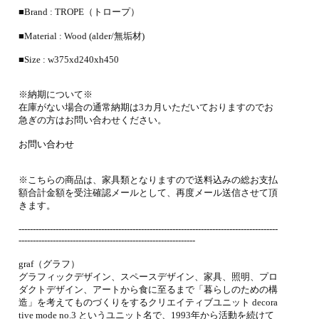
■Brand : TROPE（トロープ）
■Material : Wood (alder/無垢材)
■Size : w375xd240xh450
※納期について※
在庫がない場合の通常納期は3カ月いただいておりますのでお
急ぎの方はお問い合わせください。
お問い合わせ
※こちらの商品は、家具類となりますので送料込みの総お支払
額合計金額を受注確認メールとして、再度メール送信させて頂
きます。
-------------------------------------------------------------------------------------------
--------------------------------------------------------------
graf（グラフ）
グラフィックデザイン、スペースデザイン、家具、照明、プロ
ダクトデザイン、アートから食に至るまで「暮らしのための構
造」を考えてものづくりをするクリエイティブユニット decora
tive mode no.3 というユニット名で、1993年から活動を続けて