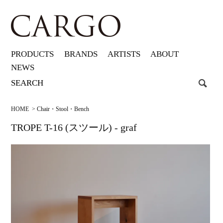
PRODUCTS
BRANDS
ARTISTS
ABOUT
NEWS
HOME
>
Chair・Stool・Bench
TROPE T-16 (スツール) - graf